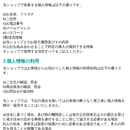
当ショップで収集する個人情報は以下の通りです。
a)お名前、フリガナ
b)ご住所
c)お電話番号
d)メールアドレス
e)パスワード
f)配送先情報
g)当ショップとのお取引履歴及びその内容
h)上記を組み合わせることで特定の個人が識別できる情報
＃ショップで使用する項目すべてをご記入ください
3.個人情報の利用
当ショップではお客様からお預かりした個人情報の利用目的は以下の通りで
す。
a)ご注文の確認、照会
b)商品発送の確認、照会
c)お問合せの返信時
当ショップでは、下記の場合を除いてはお客様の断りなく第三者に個人情報を
開示・提供することはいたしません。
a)法令に基づく場合、及び国の機関若しくは地方公共団体又はその委託を受け
た者が法令の定める事務を遂行することに対して協力する必要がある場合
b)人の生命、身体又は財産の保護のために必要がある場合であって、本人の同
意を得ることが困難である場合