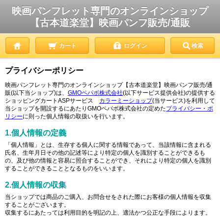
映画パンフレット専門のオンラインショップ
【古本道楽堂】映画パンフ販売/通販
カート
ログイン
検索
プライバシーポリシー
映画パンフレット専門のオンラインショップ【古本道楽堂】映画パンフ販売/通
販(以下当ショップ)は、
GMOペパボ株式会社
(以下サービス提供会社)の提供する
ショッピングカートASPサービス
カラーミーショップ
(当サービス)を利用して
当ショップを開設するにあたりGMOペパボ株式会社の定めた
プライバシー・ポ
リシー
に則った個人情報の取扱いを行います。
1.個人情報の定義
「個人情報」とは、生存する個人に関する情報であって、当該情報に含まれる
氏名、生年月日その他の記述等により特定の個人を識別することができるも
の、及び他の情報と容易に照合することができ、それにより特定の個人を識別
することができることとなるものをいいます。
2.個人情報の収集
当ショップでは商品のご購入、お問合せをされた際にお客様の個人情報を収集
することがございます。
収集するにあたっては利用目的を明記の上、適法かつ公正な手段によります。