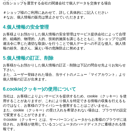
c)当ショップを運営する会社の関連会社で個人データを交換する場合
＃ショップ様のご利用にあわせて、詳しく具体的にご記入ください
＃なお、個人情報の販売は禁止させていただきます。
4.個人情報の安全管理
お客様よりお預かりした個人情報の安全管理はサービス提供会社によって合理
的、組織的、物理的、人的、技術的施策を講じるとともに、当ショップでは関
連法令に準じた適切な取扱いを行うことで個人データへの不正な侵入、個人情
報の紛失、改ざん、漏えい等の危険防止に努めます。
5.個人情報の訂正、削除
お客様からお預かりした個人情報の訂正・削除は下記の問合せ先よりお知らせ
下さい。
また、ユーザー登録された場合、当サイトのメニュー「マイアカウント」より
個人情報の訂正が出来ます。
6.cookie(クッキー)の使用について
当社は、お客様によりよいサービスを提供するため、cookie （クッキー）を使
用することがありますが、これにより個人を特定できる情報の収集を行えるも
のではなく、お客様のプライバシーを侵害することはございません。
また、cookie （クッキー）の受け入れを希望されない場合は、ブラウザの設定
で変更することができます。
※cookie （クッキー）とは、サーバーコンピュータからお客様のブラウザに送
信され、お客様が使用しているコンピュータのハードディスクに蓄積される情
報です。